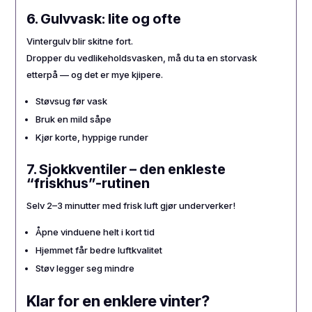
6. Gulvvask: lite og ofte
Vintergulv blir skitne fort.
Dropper du vedlikeholdsvasken, må du ta en storvask
etterpå — og det er mye kjipere.
Støvsug før vask
Bruk en mild såpe
Kjør korte, hyppige runder
7. Sjokkventiler – den enkleste
“friskhus”-rutinen
Selv 2–3 minutter med frisk luft gjør underverker!
Åpne vinduene helt i kort tid
Hjemmet får bedre luftkvalitet
Støv legger seg mindre
Klar for en enklere vinter?