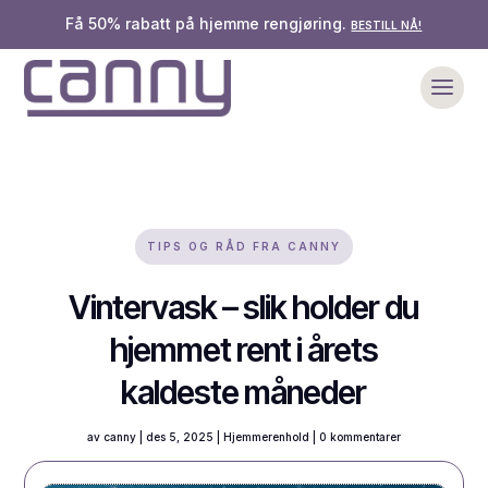
Få 50% rabatt på hjemme rengjøring.
BESTILL NÅ!
TIPS OG RÅD FRA CANNY
Vintervask – slik holder du
hjemmet rent i årets
kaldeste måneder
av
canny
|
des 5, 2025
|
Hjemmerenhold
|
0 kommentarer