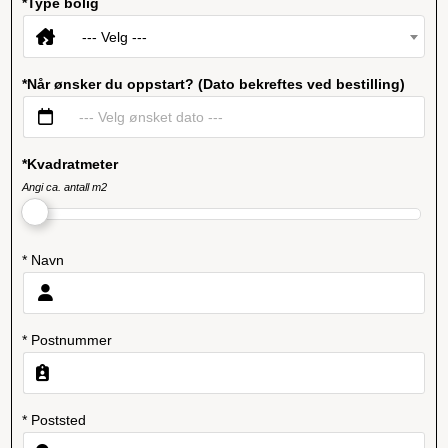
*Type bolig
--- Velg ---
*Når ønsker du oppstart? (Dato bekreftes ved bestilling)
*Kvadratmeter
Angi ca. antall m2
* Navn
* Postnummer
* Poststed