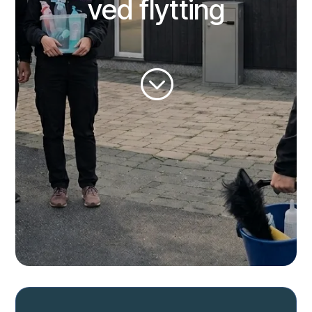
ved flytting
;