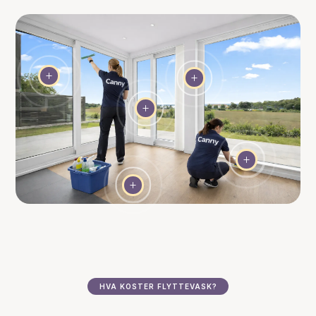
L
L
L
L
L
HVA KOSTER FLYTTEVASK?