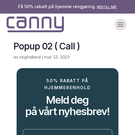
Få 50% rabatt på hjemme rengjøring.
BESTILL NÅ!
Popup 02 ( Call )
av
stighalland
|
mar 13, 2023
50% RABATT PÅ
HJEMMERENHOLD
Meld deg
på vårt nyhesbrev!